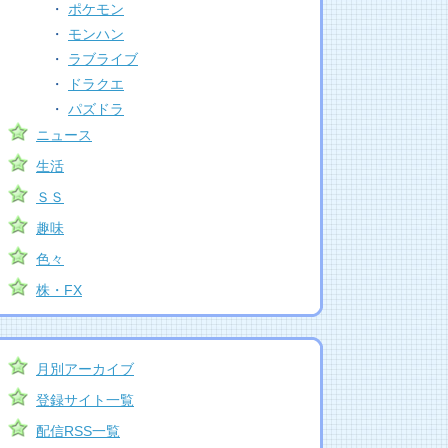
・
ポケモン
・
モンハン
・
ラブライブ
・
ドラクエ
・
パズドラ
ニュース
生活
ＳＳ
趣味
色々
株・FX
月別アーカイブ
登録サイト一覧
配信RSS一覧