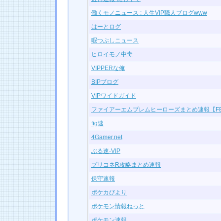
働くモノニュース : 人生VIP職人ブログwww
はーとログ
暇つぶしニュース
ヒロイモノ中毒
VIPPERな俺
BIPブログ
VIPワイドガイド
ファイアーエムブレムヒーローズまとめ速報【F
fig速
4Gamer.net
ぶる速-VIP
プリコネR攻略まとめ速報
保守速報
ポケカびより
ポケモン情報ねっと
ポケモン速報