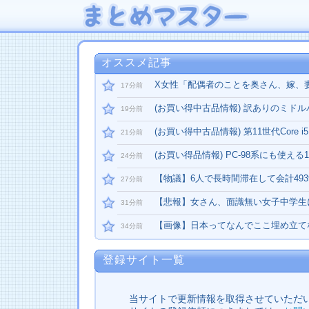
オススメ記事
X女性「配偶者のことを奥さん、嫁、妻
17分前
(お買い得中古品情報) 訳ありのミドルハ
19分前
(お買い得中古品情報) 第11世代Core i5
21分前
(お買い得品情報) PC-98系にも使える17
24分前
【物議】6人で長時間滞在して会計493
27分前
【悲報】女さん、面識無い女子中学生
31分前
【画像】日本ってなんでここ埋め立て
34分前
登録サイト一覧
当サイトで更新情報を取得させていただ