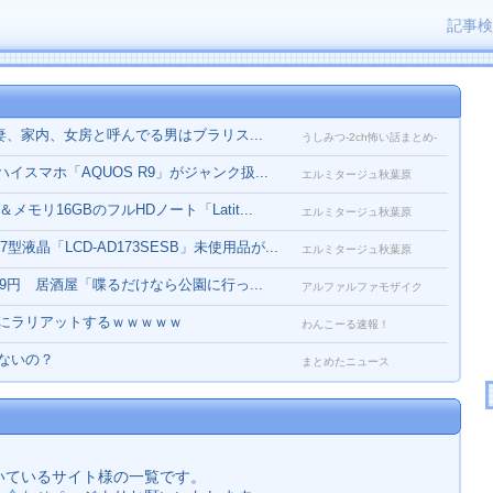
記事
、家内、女房と呼んでる男はブラリス...
うしみつ-2ch怖い話まとめ-
イスマホ「AQUOS R9」がジャンク扱...
エルミタージュ秋葉原
＆メモリ16GBのフルHDノート「Latit...
エルミタージュ秋葉原
型液晶「LCD-AD173SESB」未使用品が...
エルミタージュ秋葉原
9円 居酒屋「喋るだけなら公園に行っ...
アルファルファモザイク
にラリアットするｗｗｗｗｗ
わんこーる速報！
ないの？
まとめたニュース
いているサイト様の一覧です。