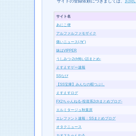
サイトの登録依頼につきましては、
お問
サイト名
あにこ便
アルファルファモザイク
痛いニュース(ﾉ∀`)
妹はVIPPER
うしみつ-2ch怖い話まとめ-
えすえすゲー速報
SSなび
【SS宝庫】みんなの暇つぶし
えすえすログ
FX2ちゃんねる-投資系2chまとめブログ-
エルミタージュ秋葉原
エレファント速報：SSまとめブログ
オタクニュース
カオスちゃんねる