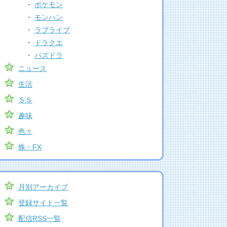
・
ポケモン
・
モンハン
・
ラブライブ
・
ドラクエ
・
パズドラ
ニュース
生活
ＳＳ
趣味
色々
株・FX
月別アーカイブ
登録サイト一覧
配信RSS一覧