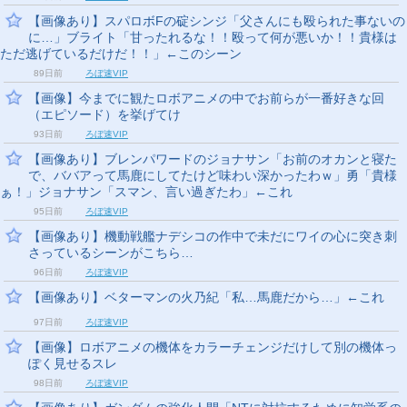
【画像あり】スパロボFの碇シンジ「父さんにも殴られた事ないの
に…」ブライト「甘ったれるな！！殴って何が悪いか！！貴様は
ただ逃げているだけだ！！」←このシーン
89日前
ろぼ速VIP
【画像】今までに観たロボアニメの中でお前らが一番好きな回
（エピソード）を挙げてけ
93日前
ろぼ速VIP
【画像あり】ブレンパワードのジョナサン「お前のオカンと寝た
で、ババアって馬鹿にしてたけど味わい深かったわｗ」勇「貴様
ぁ！」ジョナサン「スマン、言い過ぎたわ」←これ
95日前
ろぼ速VIP
【画像あり】機動戦艦ナデシコの作中で未だにワイの心に突き刺
さっているシーンがこちら…
96日前
ろぼ速VIP
【画像あり】ベターマンの火乃紀「私…馬鹿だから…」←これ
97日前
ろぼ速VIP
【画像】ロボアニメの機体をカラーチェンジだけして別の機体っ
ぽく見せるスレ
98日前
ろぼ速VIP