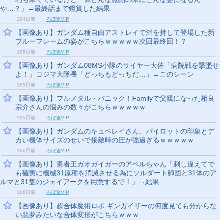
や…？」→最終話まで鑑賞した結果
104日前
ろぼ速VIP
【画像あり】ガンダム種自由アストレイで満を持して登場した新
ブルーフレームの姿がこちらｗｗｗｗｗ次回最終回！？
105日前
ろぼ速VIP
【画像あり】ガンダム08MS小隊のライヤー大佐「病院戦を撃墜せ
よ！」コジマ大隊長「どっちもどっちだ…」←このシーン
105日前
ろぼ速VIP
【画像あり】フルメタル・パニック！Familyで父親になった相良
宗介さんの悩みの数々がこちらｗｗｗｗｗ
105日前
ろぼ速VIP
【画像あり】ガンダムのキュベレイさん、パイロットの印象とデ
カい機体サイズのせいで接敵時の圧が強過ぎるｗｗｗｗｗ
106日前
ろぼ速VIP
【画像あり】勇者王ガオガイガーのアベルちゃん「刺し違えてで
も確実に機械31原種を消滅させる為にソルダート師団と31体のア
ルマと31隻のジェイアークを用意するで！」→結果
106日前
ろぼ速VIP
【画像あり】超合体魔術ロボ ギンガイザーの何度見ても分からな
い悪夢みたいな合体変形がこちらｗｗｗ