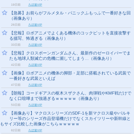
19日前
ろぼ速VIP
【急募】お前らがフルメタル・パニックふもっふで一番好きな回
（画像あり）
26日前
ろぼ速VIP
【悲報】ロボアニメでよくある機体のコックピットを直接攻撃す
る描写、怖過ぎる（画像あり）
33日前
ろぼ速VIP
【悲報】クロスボーンガンダムさん、最新作のゼーロイバーでま
たも地球人類滅亡の危機に瀕してしまう…（画像あり）
42日前
ろぼ速VIP
【画像】ロボアニメの機体の脚部・足部に搭載されている武装で
一番好きな武装といえば
47日前
ろぼ速VIP
【朗報】コードギアスの枢木スザクさん、肉弾戦やKMF戦だけで
なく口喧嘩まで強過ぎるｗｗｗｗｗ（画像あり）
53日前
ろぼ速VIP
【画像あり】マクロスシリーズのSDF-1を新マクロス級やバルキ
リー等のシリーズ作品登場機だけでなくスカイツリーや新幹線と
もサイズ比較した画像がこちらｗｗｗｗｗ
62日前
ろぼ速VIP