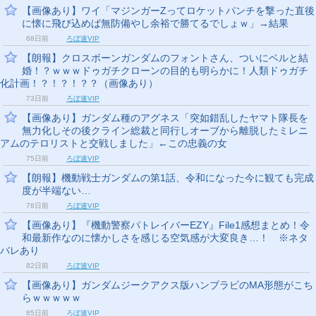
【画像あり】ワイ「マジンガーZってロケットパンチを撃った直後
に懐に飛び込めば無防備やし余裕で勝てるでしょｗ」→結果
68日前
ろぼ速VIP
【朗報】クロスボーンガンダムのフォントさん、ついにベルと結
婚！？ｗｗｗドゥガチクローンの目的も明らかに！人類ドゥガチ
化計画！？！？！？？（画像あり）
73日前
ろぼ速VIP
【画像あり】ガンダム種のアグネス「突如錯乱したヤマト隊長を
無力化しその後クライン総裁と同行しオーブから離脱したミレニ
アムのテロリストと交戦しました」←この忠義の女
75日前
ろぼ速VIP
【朗報】機動戦士ガンダムの第1話、令和になった今に観ても完成
度が半端ない…
78日前
ろぼ速VIP
【画像あり】『機動警察パトレイバーEZY』File1感想まとめ！令
和最新作なのに懐かしさを感じる空気感が大変良き…！ ※ネタ
バレあり
82日前
ろぼ速VIP
【画像あり】ガンダムジークアクス版ハンブラビのMA形態がこち
らｗｗｗｗｗ
85日前
ろぼ速VIP