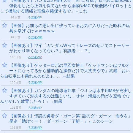
【画像あり】ガンダムの強化人間「NTに対抗するために知覚系の
強化をしたら正気を保てないから薬物やMCで最低限パイロットと
して機能する情緒と理性を確保するで」←これ
99日前
ろぼ速VIP
【画像】お前らの思い出に残っているお気に入りだった昭和の玩
具を挙げてけｗｗｗｗｗ
99日前
ろぼ速VIP
【画像あり】ワイ「ガンダムWってトレーズのせいでストーリー
がわかり辛くなってない？」有識者「…？」
100日前
ろぼ速VIP
【画像あり】ゲッターロボの早乙女博士「ゲットマシンはフルオ
ートになってるから補助的な操作だけで大丈夫やで」武蔵「おい
ら自転車にも乗れんのだよぉ…」→結果
100日前
ろぼ速VIP
【画像あり】ガンダムの地球連邦軍「ジオンは水中用MSが充実し
すぎていて対抗するのは難しいな…せや！海運の殆どを空輸でな
んとかして放置したろ！」→結果
101日前
ろぼ速VIP
【画像あり】伝説の勇者ダ・ガーン第1話のダ・ガーン「命令を」
星史「助けてー！」ダ・ガーン「了解！」←このシーン
101日前
ろぼ速VIP