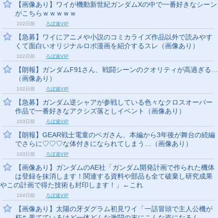
【画像あり】ワイが機動新世紀ガンダムXの中で一番好きなシーン
がこちらｗｗｗｗｗ
102日前
ろぼ速VIP
【急募】ワイにアニメや小説のコミカライズ作品以外で読みやす
くて面白いオリジナルロボ漫画を紹介するスレ（画像あり）
102日前
ろぼ速VIP
【朗報】ガンダムF91さん、戦闘シーンのクオリティが高過ぎる…
（画像あり）
102日前
ろぼ速VIP
【急募】ガンダム逆シャアが参戦している色々なクロスオーバー
作品で一番好きなアクシズ落としイベント（画像あり）
103日前
ろぼ速VIP
【朗報】GEAR戦士電童のベガさん、本編から3年後が舞台の続編
でさらに♡♡♡な体付きになられてしまう…（画像あり）
103日前
ろぼ速VIP
【画像あり】ガンダムのAE社「ガンダム開発計画で作られた機体
は登録を抹消します！関連する資料や部品も全て破棄し研究成果
やこの計画で得た技術も封印します！」←これ
104日前
ろぼ速VIP
【画像あり】太陽の牙ダグラム初見ワイ「一話冒頭で主人公機が
朽ち果てているけど一体どんな激闘の末にこんな姿になるん