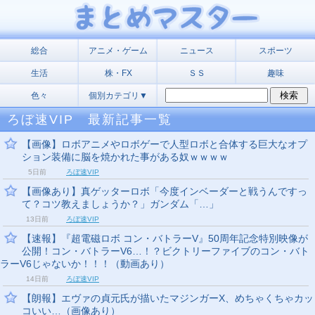
総合
アニメ・ゲーム
ニュース
スポーツ
生活
株・FX
ＳＳ
趣味
色々
個別カテゴリ▼
ろぼ速VIP 最新記事一覧
【画像】ロボアニメやロボゲーで人型ロボと合体する巨大なオプ
ション装備に脳を焼かれた事がある奴ｗｗｗｗ
5日前
ろぼ速VIP
【画像あり】真ゲッターロボ「今度インベーダーと戦うんですっ
て？コツ教えましょうか？」ガンダム「…」
13日前
ろぼ速VIP
【速報】『超電磁ロボ コン・バトラーV』50周年記念特別映像が
公開！コン・バトラーV6…！？ビクトリーファイブのコン・バト
ラーV6じゃないか！！！（動画あり）
14日前
ろぼ速VIP
【朗報】エヴァの貞元氏が描いたマジンガーX、めちゃくちゃカッ
コいい…（画像あり）