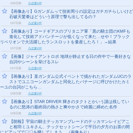
106日前
ろぼ速VIP
【画像あり】Gガンダムって技術周りの設定はガチガチらしいけど
石破天驚拳はどういう原理で撃ち出してるの？
107日前
ろぼ速VIP
【画像あり】コードギアスのブリタニア軍「黒の騎士団のKMFも
進化して技術アドバンテージが低くなって来た…せや！ブラック
リベリオンで大活躍したランスロットを量産したろ！」→結果
107日前
ろぼ速VIP
【画像】ジャイアントロボ 地球が静止する日の作中で一番好きな
台詞やシーンを挙げるスレ
107日前
ろぼ速VIP
【画像あり】某ガンダム公式イベントで描かれたガンダムUCのラ
ストでユニコーンガンダムと同化したバナージに呼びかけたカミ
ーユの台詞がこちら…
108日前
ろぼ速VIP
【画像あり】STAR DRIVER 輝きのタクトとかいう謎は残してい
るのに怒涛の最終回の熱さと爽やかさで綺麗に締めた名作
108日前
ろぼ速VIP
【朗報】宇宙の騎士テッカマンブレードのテッカマンレイピアこ
と相羽ミユキさん、テックセットシーンで平日の夕方のお茶の間
にどアップで♡♡を晒してしまう…（画像あり）